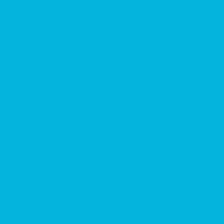
Mantenemos flexibilidad y disposición a
ajustar estrategias para responder
eficazmente a los cambios del entorno.