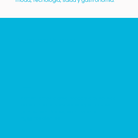
moda, tecnología, salud y gastronomía.
Nuestros Valores
Innovación
Fomentamos la creatividad y la búsqueda
constante de nuevas ideas y enfoques
para superar las expectativas de
nuestros clientes.
Integridad
Actuamos con transparencia, ética y
responsabilidad en todas las relaciones y