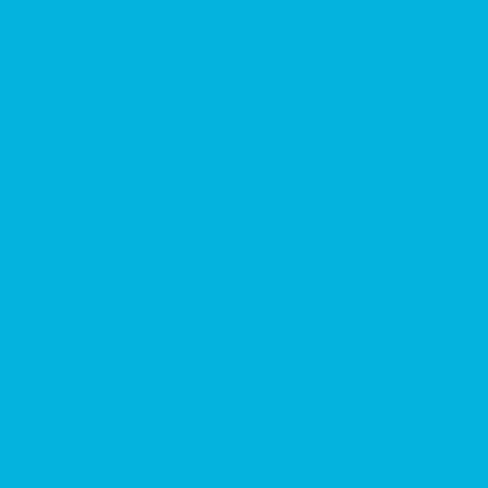
proyectos.
Compromiso
Dedicamos esfuerzos a entender las
necesidades de nuestros clientes y
trabajamos incansablemente para cumplir
Sostenibilidad
con sus objetivos.
Aseguramos que las decisiones y
actividades no solo sean rentables, sino
también responsables y beneficiosas
para el medio ambiente y la comunidad.
Calidad
Ofrecemos servicios de la más alta
calidad, basados en un profundo
conocimiento del mercado y las mejores
Adaptabilidad
prácticas.