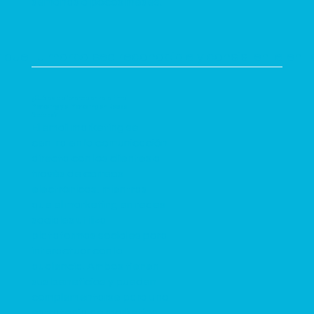
semanas a pocos meses.
 que tu marca sea reconocible y consistente en t
¿Cuál es la diferencia entre el Email
Marketing y el Marketing en Redes
Sociales?
El email marketing se
centra en la comunicación
directa con los clientes a
través de correos
electrónicos, mientras
que el marketing en redes
sociales utiliza
plataformas sociales para
interactuar con la
audiencia. Ambos tienen
sus beneficios y pueden
complementarse para una
estrategia de marketing