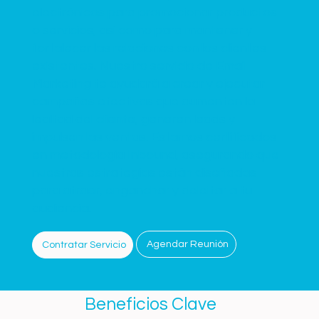
electrónicos para promocionar productos
o servicios, así como para mantener y
fortalecer las relaciones con los clientes
existentes. Nuestro servicio de Email
Marketing te ayudará a crear y ejecutar
campañas efectivas que aumenten la
lealtad del cliente, generen leads y
impulsen las ventas. Estamos certificados
en metodología Inbound, asegurando que
nuestras estrategias están diseñadas
para atraer, enganchar y deleitar a tu
audiencia.
Agendar Reunión
Contratar Servicio
Beneficios Clave