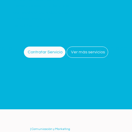
tener acceso a tu lista de
correos actual y cualquier
análisis previo de
rendimiento.
 que tu marca sea reconocible y consistente en t
Ver más servicios
Contratar Servicio
| Comunicación y Marketing