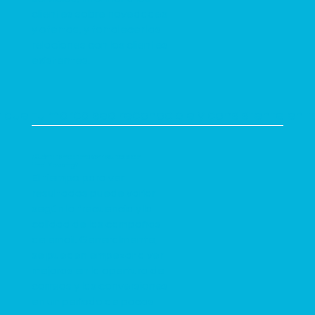
clientes sobre novedades
y ofertas, y fortalecer las
relaciones con los clientes
existentes.
 que tu marca sea reconocible y consistente en t
¿Cuánto tiempo toma ver resultados con
Email Marketing?
El tiempo para ver
resultados puede variar
según la frecuencia y la
calidad de las campañas
de email. Generalmente,
se pueden empezar a ver
mejoras en la apertura de
correos y las conversiones
en un período de pocas