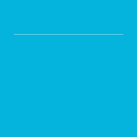
digital completa.
 que tu marca sea reconocible y consistente en t
¿Cómo se determina el presupuesto
para Email Marketing?
El presupuesto se
determina en función de
varios factores,
incluyendo el tamaño de
la lista de correos, la
frecuencia de las
campañas, el diseño y la
creación de contenido, y
las herramientas de
automatización utilizadas.
Se realiza una evaluación
inicial para establecer un