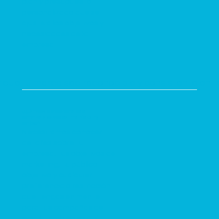
plan y presupuesto
personalizado que se
ajuste a los objetivos y
necesidades de la
empresa.
 que tu marca sea reconocible y consistente en t
¿Qué necesito proporcionar para
comenzar el servicio de Email Marketing
con
ipse
?
Necesitamos conocer
detalles sobre tu
empresa, tus objetivos de
marketing, tu público
objetivo y cualquier
preferencia o restricción
que tengas en mente
para tus campañas de
email. También es útil