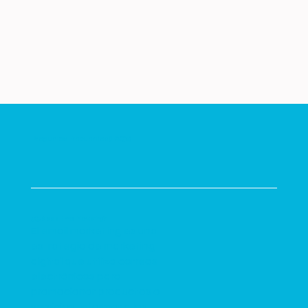
Preguntas Frecuentes (FAQ's)
¿Qué es el Email Marketing?
El email marketing es una
estrategia de marketing
digital que utiliza correos
electrónicos para
promocionar productos o
servicios, informar a los