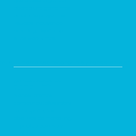
que el diseño gráfico
abarca una gama más
amplia de proyectos
visuales, incluyendo
branding, diseño de
sitios web, y más.
 que tu marca sea reconocible y consistente en t
¿Qué necesito proporcionar para
comenzar con mi Diseño
Publicitario?
Necesitaremos
conocer detalles sobre
tu campaña, tus
objetivos de marketing,
tu público objetivo y
cualquier preferencia o