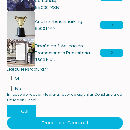
personas)
55.000 MXN
Análisis Benchmarking
8500 MXN
Diseño de 1 Aplicación
Promocional o Publicitaria
1800 MXN
¿Requieres factura?
*
Sí
No
En caso de requerir factura, favor de adjuntar Constancia de
Situación Fiscal:
CSF
Proceder al Checkout