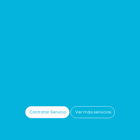
restricción que tengas
en mente para el
diseño publicitario.
También es útil tener
acceso a materiales
promocionales y
de branding existentes
y cualquier información
relevante sobre el
medio y formato en el
que será publicado.
 que tu marca sea reconocible y consistente en t
Ver más servicios
Contratar Servicio