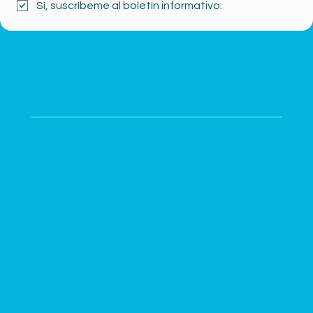
Sí, suscríbeme al boletín informativo.
Preguntas Frecuentes (FAQ's)
¿Qué es el Diseño Publicitario?
El diseño publicitario es
la creación de anuncios
y materiales de
marketing que utilizan
elementos visuales y
textuales para
comunicar mensajes de
manera efectiva.
Incluye el diseño de