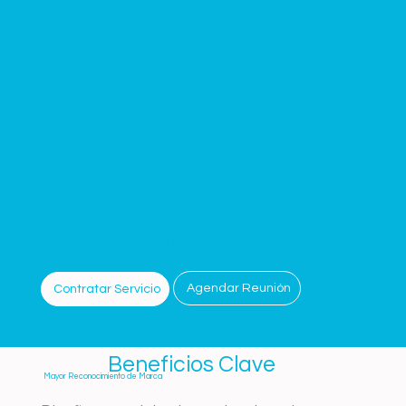
copywriting para comunicar mensajes de
marketing de manera efectiva. Nuestro
servicio de Diseño Publicitario se enfoca en
la redacción creativa y la creación de artes
publicitarios que capturen la atención de tu
público objetivo y transmitan el mensaje de
tu marca de manera clara y persuasiva, a
través de medios digitales y
tradicionales asegurando que cada pieza
publicitaria sea visualmente atractiva y
coherente con la identidad de la marca.
Agendar Reunión
Contratar Servicio
Beneficios Clave
Mayor Reconocimiento de Marca