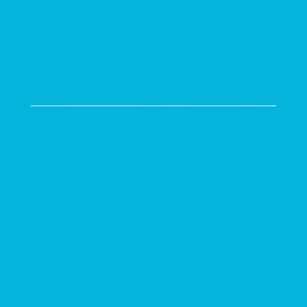
anuncios para medios
impresos, digitales y
exteriores.
 que tu marca sea reconocible y consistente en t
¿Cuánto tiempo toma crear un
diseño publicitario?
El tiempo necesario
para crear un diseño
publicitario puede
variar según la
complejidad del
proyecto y los
requisitos específicos
del medio.
Generalmente, el