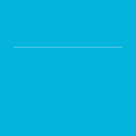
proceso puede llevar
de unos pocos días a
unas pocas semanas.
 que tu marca sea reconocible y consistente en t
¿Cuál es la diferencia entre
Diseño Publicitario y Diseño
Gráfico?
El diseño publicitario se
centra en la creación
de anuncios y
materiales de
marketing con el
objetivo de
promocionar productos
o servicios, mientras