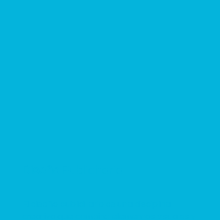
Diseño
Publicitario
El diseño publicitario es una disciplina
creativa que combina elementos visuales y